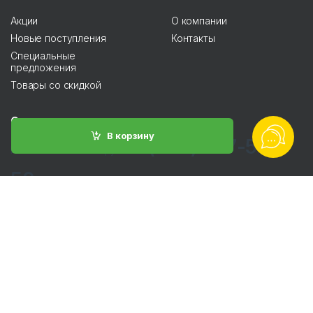
Акции
О компании
Новые поступления
Контакты
Специальные
предложения
Товары со скидкой
Свяжитесь с нами
В корзину
+7 (928) 737-50-
Позвоните по номеру
50
info@parhato.ru
Напишите на почту
Контакты:
Фактический адрес: 364024, Грозный, улица Муслима
Гайрбекова, 68 к2.
Электронная почта: info@parhato.ru.
Телефоны: 8-928-737-5050.