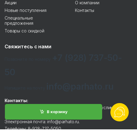
Акции
О компании
Новые поступления
Контакты
Специальные
предложения
Товары со скидкой
Свяжитесь с нами
+7 (928) 737-50-
Позвоните по номеру
50
info@parhato.ru
Напишите на почту
Контакты:
Фактический адрес: 364024, Грозный, улица Муслима
В корзину
Гайрбекова, 68 к2.
Электронная почта: info@parhato.ru.
Телефоны: 8-928-737-5050.
Реквизиты: