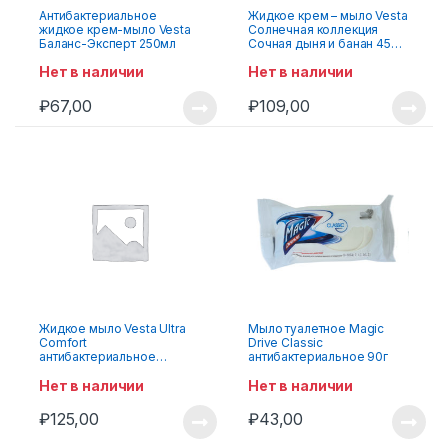
Антибактериальное
Жидкое крем – мыло Vesta
жидкое крем-мыло Vesta
Солнечная коллекция
Баланс-Эксперт 250мл
Сочная дыня и банан 450
мл
Нет в наличии
Нет в наличии
₽
67,00
₽
109,00
Жидкое мыло Vesta Ultra
Мыло туалетное Magic
Comfort
Drive Classic
антибактериальное
антибактериальное 90г
Мягкое 1л
Нет в наличии
Нет в наличии
₽
125,00
₽
43,00