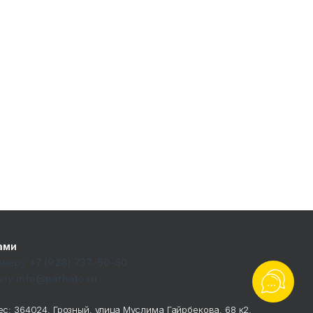
ами
номеру
+7 (928) 737-50-50
чту
info@parhato.ru
с: 364024, Грозный, улица Муслима Гайрбекова, 68 к2.