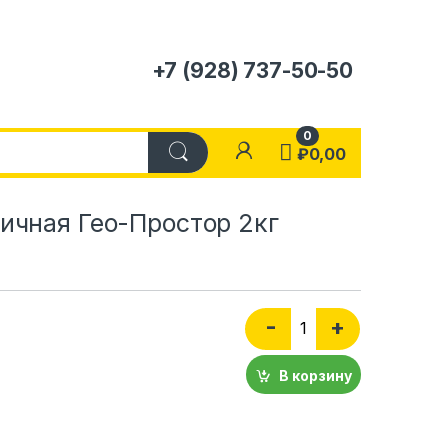
+7 (928) 737-50-50
0
₽
0,00
ичная Гео-Простор 2кг
Количество Мука пшени
-
+
В корзину