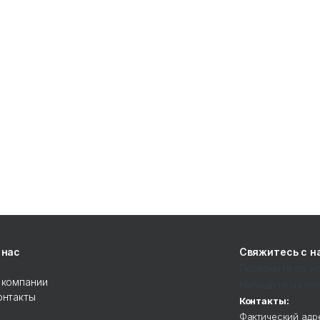
 нас
Свяжитесь с н
Позвоните по 
 компании
Напишите на по
онтакты
Контакты:
Фактический адре