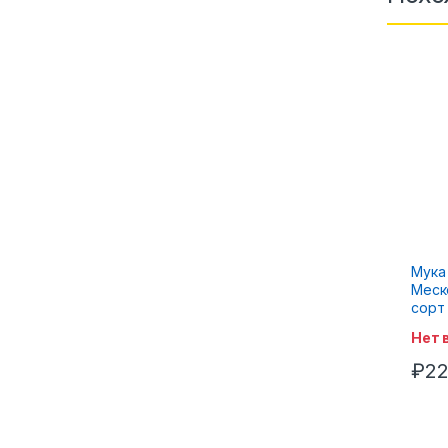
Мука
Меск
сорт 
Нет 
₽
22