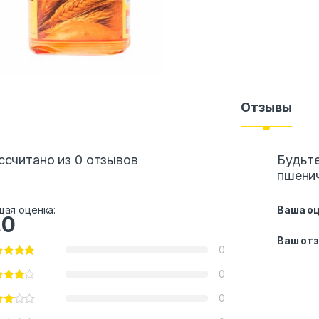
Отзывы
ссчитано из 0 отзывов
Будьте
пшенич
ая оценка:
Ваша о
.0
Ваш от
0
0
0