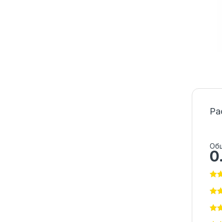
Ра
Общ
0