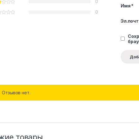
0
Имя
*
0
Эл.поч
Сохр
брау
Отзывов нет.
жие товары