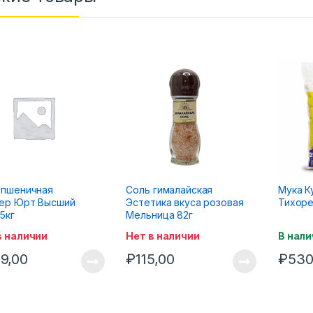
 пшеничная
Соль гималайская
Мука К
ер Юрт Высший
Эстетика вкуса розовая
Тихоре
5кг
Мельница 82г
в наличии
Нет в наличии
В нали
9,00
₽
115,00
₽
530