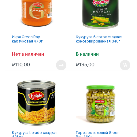
Икра Green Ray
Кукуруза 6 соток сладкая
кабачковая 470г
консервированная 340г
Нет в наличии
В наличии
₽
110,00
₽
195,00
Кукуруза Lorado сладкая
Горошек зеленый Green
425мл
Ray 460г