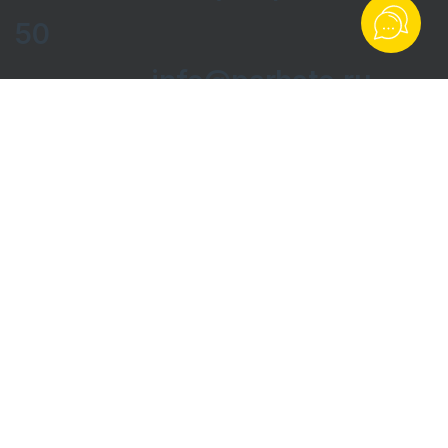
50
info@parhato.ru
Напишите на почту
Контакты:
Фактический адрес: 364024, Грозный, улица Муслима
Гайрбекова, 68 к2.
Электронная почта: info@parhato.ru.
Телефоны: 8-928-737-5050.
Реквизиты:
ООО ТД «ЭСЕТ».
ИНН 2005012236 / ОГРН 1192036004995.
Юридический адрес: 366216, Чеченская Республика, р-н
Гудермесский, с Джалка, ул. Крайняя, д. 06.
© parhato.ru -
это доставка продуктов питания, бытовой
химии и текстиля.
Все права защищены.