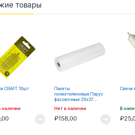
жие товары
ки CRAFT 10шт
Пакеты
Свеча 
полиэтиленовые Парус
фасовочные 29х37
Б-300
в наличии
Нет в наличии
В нали
,00
₽
158,00
₽
25,