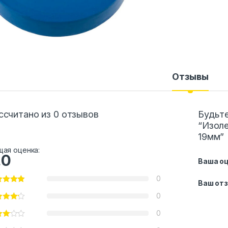
Отзывы
ссчитано из 0 отзывов
Будьте
“Изоле
19мм”
ая оценка:
.0
Ваша о
0
Ваш от
0
0