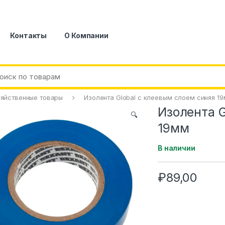
Контакты
О Компании
яйственные товары
Изолента Global с клеевым слоем синяя 1
Изолента G
🔍
19мм
В наличии
₽
89,00