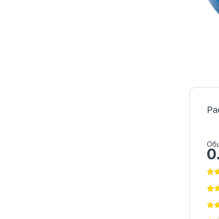
Ра
Общ
0