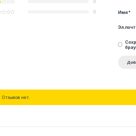
0
0
Имя
*
Эл.поч
Сохр
брау
Отзывов нет.