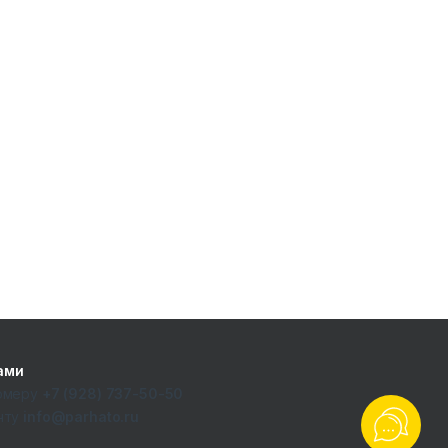
ами
номеру
+7 (928) 737-50-50
чту
info@parhato.ru