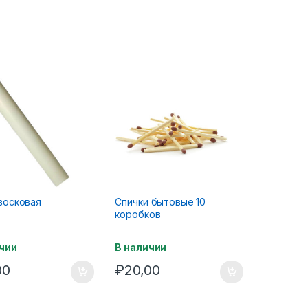
восковая
Спички бытовые 10
коробков
чии
В наличии
00
₽
20,00