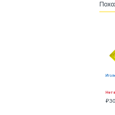
Похо
Игол
Нет 
₽
30