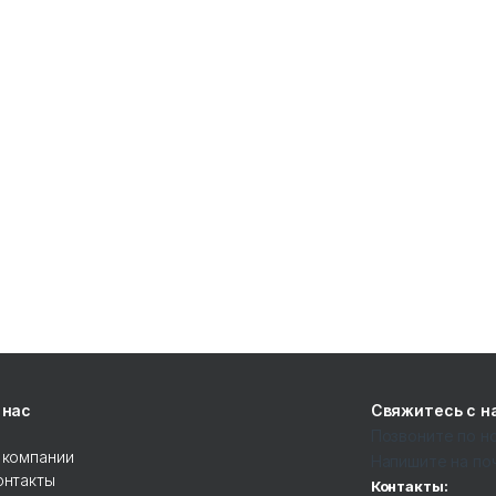
 нас
Свяжитесь с н
Позвоните по 
 компании
Напишите на по
онтакты
Контакты: