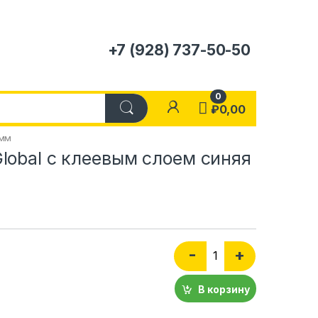
+7 (928) 737-50-50
0
₽
0,00
9мм
lobal с клеевым слоем синяя
Количество Изолента Gl
-
+
В корзину