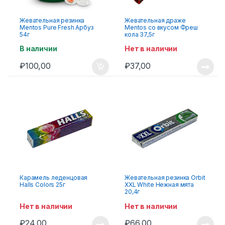
Жевательная резинка
Жевательная драже
Mentos Pure Fresh Арбуз
Mentos со вкусом Фреш
54г
кола 37,5г
В наличии
Нет в наличии
₽
100,00
₽
37,00
Карамель леденцовая
Жевательная резинка Orbit
Halls Colors 25г
XXL White Нежная мята
20,4г
Нет в наличии
Нет в наличии
₽
24,00
₽
66,00