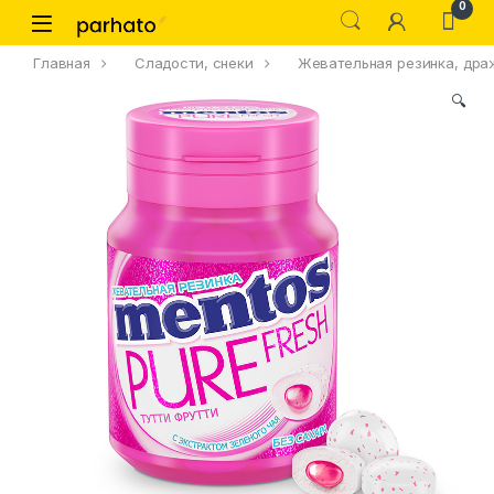
0
Главная
Сладости, снеки
Жевательная резинка, дра
🔍