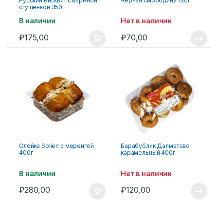
Русский Бисквит с варёной
Черная смородина 130г
сгущенкой 350г
В наличии
Нет в наличии
₽
175,00
₽
70,00
Слойка Solien с меренгой
Барабублик Далматово
400г
карамельный 400г
В наличии
Нет в наличии
₽
280,00
₽
120,00