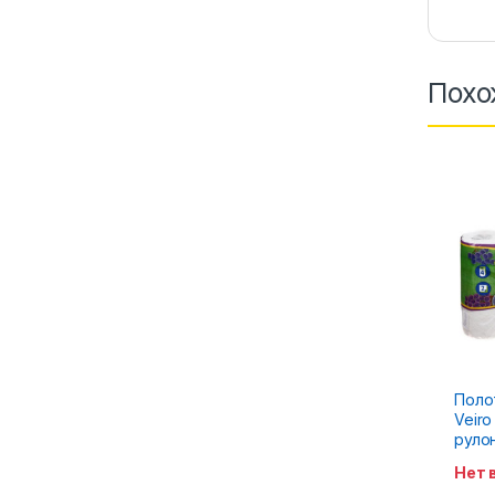
Похо
Поло
Veiro
руло
Нет 