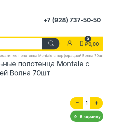
+7 (928) 737-50-50
0
₽
0,00
рсальные полотенца Montale с перфорацией Волна 70шт
ьные полотенца Montale с
ей Волна 70шт
Количество Универсаль
-
+
В корзину