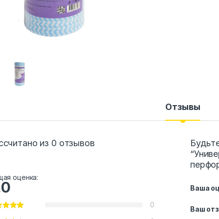
Отзывы
ссчитано из 0 отзывов
Будьте
“Униве
перфо
ая оценка:
.0
Ваша о
0
Ваш от