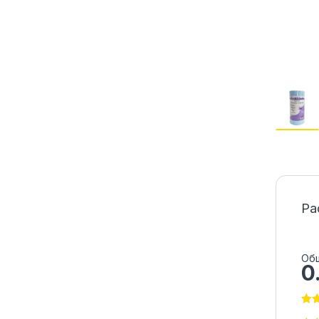
Ра
Общ
0