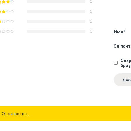
0
0
0
0
Имя
*
Эл.поч
Сохр
брау
Отзывов нет.