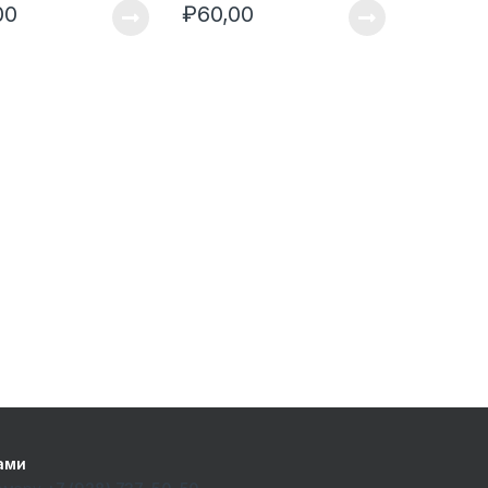
00
₽
60,00
ами