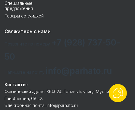
Специальные
предложения
Товары со скидкой
Свяжитесь с нами
+7 (928) 737-50-
Позвоните по номеру
50
info@parhato.ru
Напишите на почту
Контакты:
Фактический адрес: 364024, Грозный, улица Муслима
Гайрбекова, 68 к2.
Электронная почта: info@parhato.ru.
Телефоны: 8-928-737-5050.
Реквизиты:
ООО ТД «ЭСЕТ».
ИНН 2005012236 / ОГРН 1192036004995.