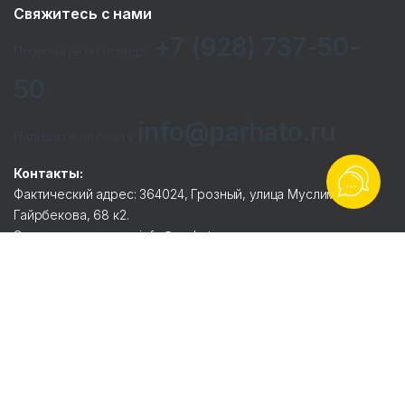
Свяжитесь с нами
+7 (928) 737-50-
Позвоните по номеру
50
info@parhato.ru
Напишите на почту
Контакты:
Фактический адрес: 364024, Грозный, улица Муслима
Гайрбекова, 68 к2.
Электронная почта: info@parhato.ru.
Телефоны: 8-928-737-5050.
Реквизиты:
ООО ТД «ЭСЕТ».
ИНН 2005012236 / ОГРН 1192036004995.
Юридический адрес: 366216, Чеченская Республика, р-н
Гудермесский, с Джалка, ул. Крайняя, д. 06.