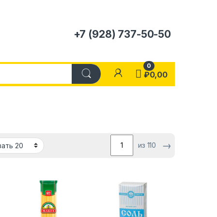
+7 (928) 737-50-50
0
₽
0,00
→
из 110