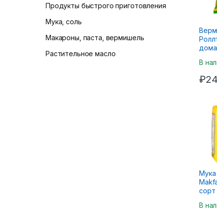
Продукты быстрого приготовления
Мука, соль
Верм
Макароны, паста, вермишель
Ролл
дома
Растительное масло
буль
В на
кури
₽
24
Мука
Makf
сорт 
В на