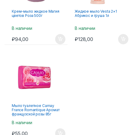
Крем-мыло жидкое Магия
Жидкое мыло Vesta 2×1
цветов Роза 500г
Абрикос и груша 1л
В наличии
В наличии
₽
94,00
₽
128,00
Мыло туалетное Camay
France Romantique Аромат
французской розы 85г
В наличии
₽
55,00