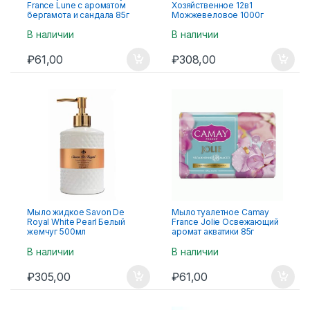
France Lune с ароматом
Хозяйственное 12в1
бергамота и сандала 85г
Можжевеловое 1000г
В наличии
В наличии
₽
61,00
₽
308,00
Мыло жидкое Savon De
Мыло туалетное Camay
Royal White Pearl Белый
France Jolie Освежающий
жемчуг 500мл
аромат акватики 85г
В наличии
В наличии
₽
305,00
₽
61,00