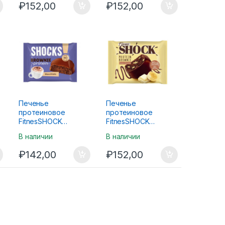
₽
152,00
₽
152,00
Печенье
Печенье
протеиновое
протеиновое
FitnesSHOCK
FitnesSHOCK
Brownie Macchiato
Brownie
В наличии
В наличии
Кофе с молоком
Банановый 50г
50г
₽
142,00
₽
152,00