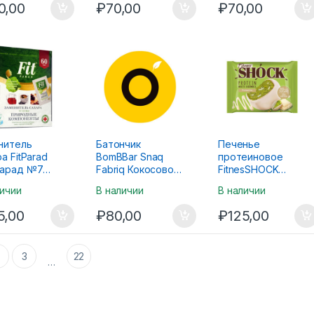
0,00
₽
70,00
₽
70,00
нитель
Батончик
Печенье
а FitParad
BomBBar Snaq
протеиновое
арад №7
Fabriq Кокосово-
FitnesSHOCK
ше
миндальный
Brownie Белый
личии
В наличии
В наличии
десерт 40г
шоколад и
фисташка 50г
5,00
₽
80,00
₽
125,00
3
22
…