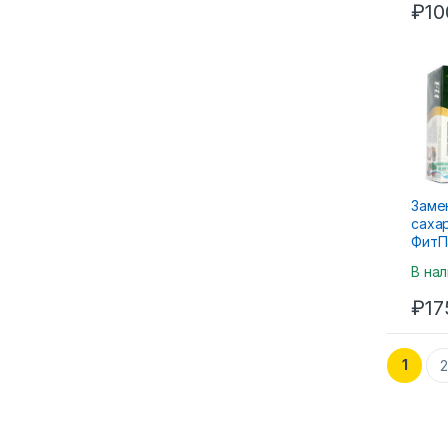
₽
10
Заме
сахар
ФитП
60са
В на
₽
17
1
2