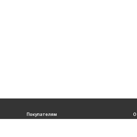
Покупателям
О
Акции
О
Новые поступления
К