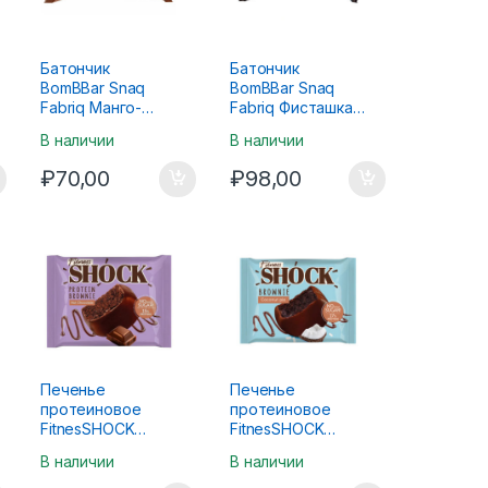
Батончик
Батончик
BomBBar Snaq
BomBBar Snaq
Fabriq Манго-
Fabriq Фисташка и
маракуйя 40г
карамель 50г
В наличии
В наличии
₽
70,00
₽
98,00
Печенье
Печенье
протеиновое
протеиновое
FitnesSHOCK
FitnesSHOCK
Brownie Горячий
Brownie
В наличии
В наличии
шоколад 50г
Кокосовый пирог
50г