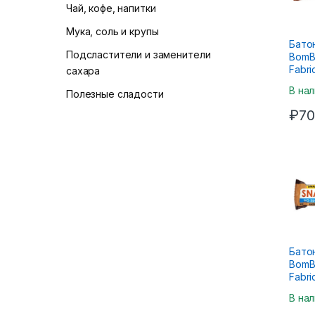
Чай, кофе, напитки
Мука, соль и крупы
Бато
Подсластители и заменители
BomB
Fabri
сахара
В на
Полезные сладости
₽
70
Бато
BomB
Fabri
кара
В на