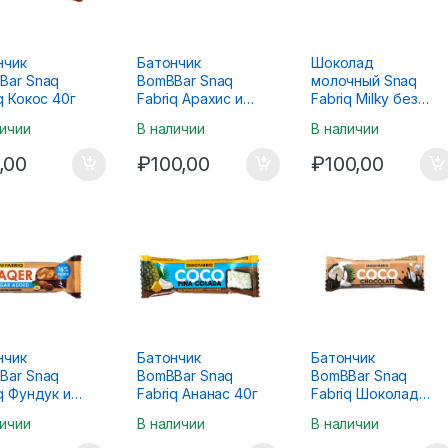
нчик
Батончик
Шоколад
Bar Snaq
BomBBar Snaq
молочный Snaq
q Кокос 40г
Fabriq Арахис и
Fabriq Milky без
карамель 50г
сахара со
личии
В наличии
В наличии
сливочной
начинкой 34г
,00
₽
100,00
₽
100,00
нчик
Батончик
Батончик
Bar Snaq
BomBBar Snaq
BomBBar Snaq
q Фундук и
Fabriq Ананас 40г
Fabriq Шоколад
мель 50г
40г
личии
В наличии
В наличии