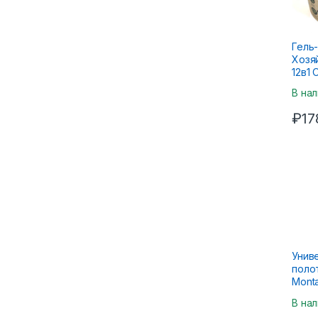
Гель
Хозя
12в1
500г
В на
₽
17
Унив
поло
Monta
перф
В на
70шт