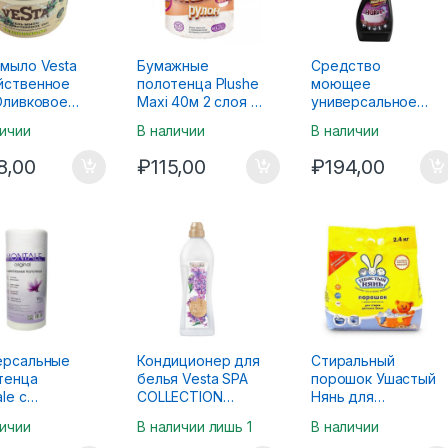
-мыло Vesta
Бумажные
Средство
йственное
полотенца Plushe
моющее
 Оливковое
Maxi 40м 2 слоя 1
универсальное
рулон
НИКО Против
личии
В наличии
В наличии
известкового
налета и
8,00
₽
115,00
₽
194,00
ржавчины 750мл
ерсальные
Кондиционер для
Стиральный
тенца
белья Vesta SPA
порошок Ушастый
le с
COLLECTION
Нянь для
орацией
Сирень 1л
детского белья
личии
В наличии лишь 1
В наличии
2,4кг