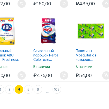
2,00
₽
150,00
₽
435,00
альный
Стиральный
Пластины
шок ABC
порошок Peros
Mosquitall от
n Freshness
Color для
комаров
мат для
цветного белья
Универсальная
личии
В наличии
В наличии
ного и
3кг
Защита 10 штук
го белья 3кг
0,00
₽
475,00
₽
54,00
4
2
3
5
6
109
…