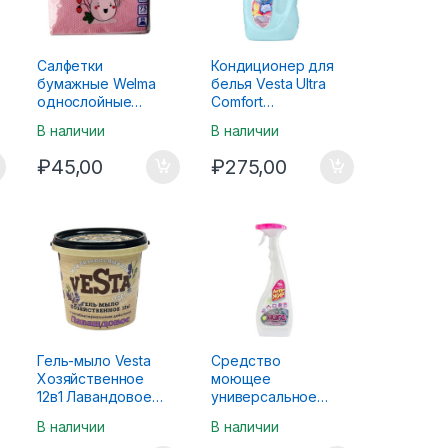
Салфетки
Кондиционер для
бумажные Welma
белья Vesta Ultra
однослойные
Comfort
цветные 75шт
Восстановление
В наличии
В наличии
цвета 2л
₽
45,00
₽
275,00
Гель-мыло Vesta
Средство
Хозяйственное
моющее
12в1 Лавандовое
универсальное
1000г
НИКО Антижир
В наличии
В наличии
750мл