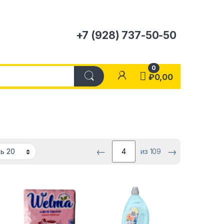
+7 (928) 737-50-50
0
₽
0,00
←
→
из 109