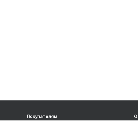
Покупателям
О
Акции
О
Новые поступления
К