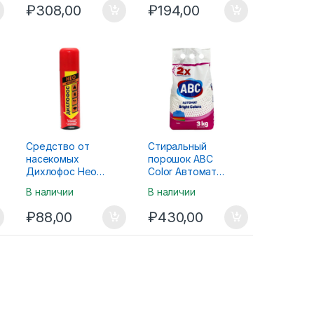
₽
308,00
₽
194,00
Средство от
Стиральный
насекомых
порошок ABC
Дихлофос Нео
Color Автомат
Без запаха 190мл
для цветного
В наличии
В наличии
белья 3кг
₽
88,00
₽
430,00